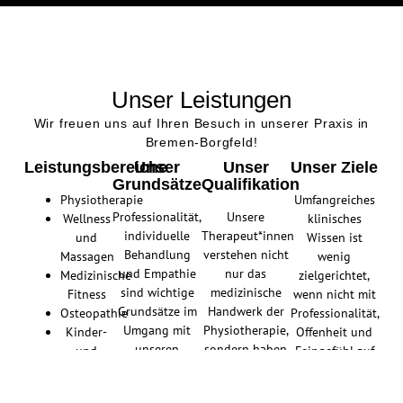
Unser Leistungen
Wir freuen uns auf Ihren Besuch in unserer Praxis in
Bremen-Borgfeld!
Leistungsbereiche
Unser
Unser
Unser Ziele
Grundsätze
Qualifikation
Physiotherapie
Umfangreiches
Professionalität,
Unsere
Wellness
klinisches
individuelle
Therapeut*innen
und
Wissen ist
Behandlung
verstehen nicht
Massagen
wenig
und Empathie
nur das
Medizinische
zielgerichtet,
sind wichtige
medizinische
Fitness
wenn nicht mit
Grundsätze im
Handwerk der
Osteopathie
Professionalität,
Umgang mit
Physiotherapie,
Kinder-
Offenheit und
unseren
sondern haben
und
Feingefühl auf
Patienten und
über ihre
Sportphysiotherapie
die Bedürfnisse
Kunden.
schulische
jedes einzelnen